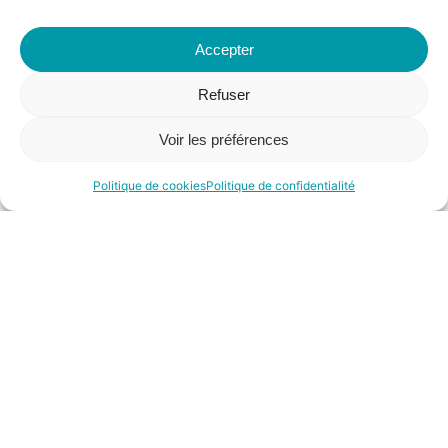
Accepter
Cookies
Refuser
Le site peut être amené à utiliser des
cookies
Voir les préférences
pour des besoins de statistiques et d’affichage.
Politique de cookies
Politique de confidentialité
Un cookie est un fichier texte stocké sur votre
ordinateur permettant d’analyser l’utilisation du
site.
Certaines fonctionnalités du site peuvent ne
pas fonctionner sans l’acceptation des
cookies.